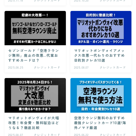
2025.11.18
クレジットカード
2025.10.20
クレジットカード
セゾンゴールド「空港ラウン
マリオットボンヴォイアメッ
ジ無料」廃止の改悪…代案お
クス改悪→代わりのおすすめ
すすめカードは？
目的別クレカ10選
2025.08.25
クレジットカード
2025.08.07
クレジットカード
マリオットボンヴォイが大幅
空港ラウンジ無料のおすすめ
改悪！年会費・無料宿泊はど
最強クレジットカード10選!海
うなる？徹底比較
外ノマド厳選
2025.08.07
クレジットカード
2025.06.22
クレジットカード