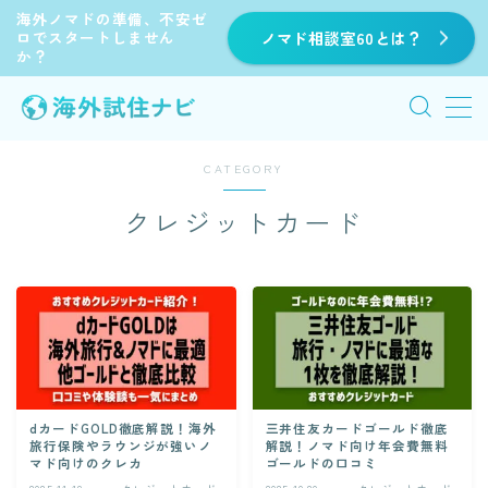
海外ノマドの準備、不安ゼ
ロでスタートしません
ノマド相談室60とは？
か？
MENU
HOME
CATEGORY
クレジットカード
海外旅行
海外移住
海外ノマド
【公式】visapair
dカードGOLD徹底解説！海外
三井住友カードゴールド徹底
旅行保険やラウンジが強いノ
解説！ノマド向け年会費無料
マド向けのクレカ
ゴールドの口コミ