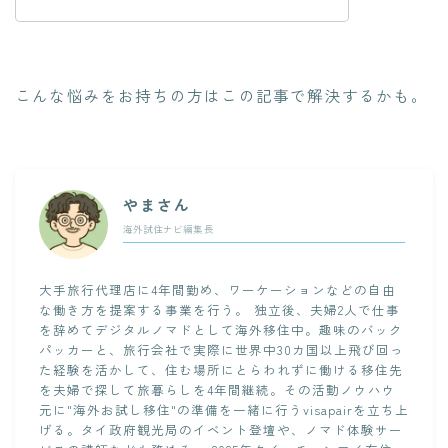
こんな悩みをお持ちの方はこの記事で解決するかも。
やまさん
海外試住ナビ編集長
大手旅行代理店に4年間勤め、ワーケーションなどの自由
な働き方を提案する事業を行う。 独立後、夫婦2人で仕事
を辞めてデジタルノマドとして海外移住中。趣味のバック
パッカーと、旅行会社で実際に世界中30カ国以上飛び回っ
た経験を活かして、住む場所にとらわれずに働ける移住先
を夫婦で探して旅暮らしを4年間継続。その活動ノウハウ
元に"海外お試し移住"の準備を一緒に行うvisapairを立ち上
げる。タイ政府観光局のイベント登壇や、ノマド体験サー