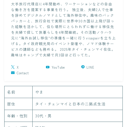
大手旅行代理店に4年間勤め、ワーケーションなどの自由
な働き方を提案する事業を行う。 独立後、夫婦2人で仕事
を辞めてデジタルノマドとして海外移住中。趣味のバック
パッカーと、旅行会社で実際に世界中30カ国以上飛び回っ
た経験を活かして、住む場所にとらわれずに働ける移住先
を夫婦で探して旅暮らしを4年間継続。その活動ノウハウ
元に"海外お試し移住"の準備を一緒に行うvisapairを立ち上
げる。タイ政府観光局のイベント登壇や、ノマド体験サー
ビスの講師なども務める。 2025年タイ・チェンマイ在住。
趣味はキャンプで夫婦で月3回ほど行ってた。
X
YouTube
LINE
Contact
名前
やま
居住
タイ・チェンマイと日本の二拠点生活
年齢・性別
30代・男