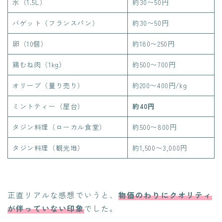
水（1.5L）
約30〜50円
バゲット（フランスパン）
約30〜50円
卵（10個）
約180〜250円
鶏むね肉（1kg）
約500〜700円
オリーブ（量り売り）
約200〜400円/kg
ミントティー（屋台）
約40円
タジン料理（ローカル食堂）
約500〜800円
タジン料理（観光地）
約1,500〜3,000円
正直リアルな感想でいうと、
物価のわりにクオリティ
が伴っていない印象
でした。