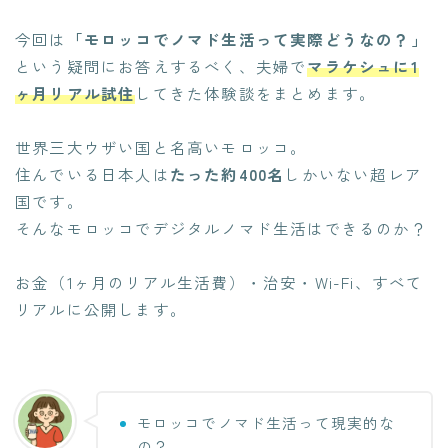
今回は
「モロッコでノマド生活って実際どうなの？」
という疑問にお答えするべく、夫婦で
マラケシュに1
ヶ月リアル試住
してきた体験談をまとめます。
世界三大ウザい国と名高いモロッコ。
住んでいる日本人は
たった約400名
しかいない超レア
国です。
そんなモロッコでデジタルノマド生活はできるのか？
お金（1ヶ月のリアル生活費）・治安・Wi-Fi、すべて
リアルに公開します。
モロッコでノマド生活って現実的な
の？