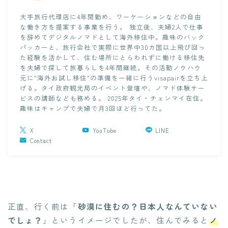
大手旅行代理店に4年間勤め、ワーケーションなどの自由
な働き方を提案する事業を行う。 独立後、夫婦2人で仕事
を辞めてデジタルノマドとして海外移住中。趣味のバック
パッカーと、旅行会社で実際に世界中30カ国以上飛び回っ
た経験を活かして、住む場所にとらわれずに働ける移住先
を夫婦で探して旅暮らしを4年間継続。その活動ノウハウ
元に"海外お試し移住"の準備を一緒に行うvisapairを立ち上
げる。タイ政府観光局のイベント登壇や、ノマド体験サー
ビスの講師なども務める。 2025年タイ・チェンマイ在住。
趣味はキャンプで夫婦で月3回ほど行ってた。
X
YouTube
LINE
Contact
正直、行く前は「
砂漠に住むの？日本人なんていない
でしょ？
」というイメージでしたが、住んでみると
ノ