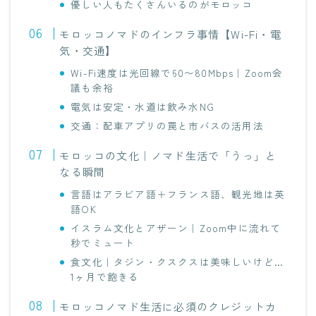
優しい人もたくさんいるのがモロッコ
モロッコノマドのインフラ事情【Wi-Fi・電
気・交通】
Wi-Fi速度は光回線で60〜80Mbps｜Zoom会
議も余裕
電気は安定・水道は飲み水NG
交通：配車アプリの罠と市バスの活用法
モロッコの文化｜ノマド生活で「うっ」と
なる瞬間
言語はアラビア語＋フランス語、観光地は英
語OK
イスラム文化とアザーン｜Zoom中に流れて
秒でミュート
食文化｜タジン・クスクスは美味しいけど…
1ヶ月で飽きる
モロッコノマド生活に必須のクレジットカ