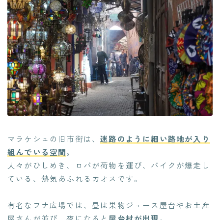
マラケシュの旧市街は、
迷路のように細い路地が入り
組んでいる空間
。
人々がひしめき、ロバが荷物を運び、バイクが爆走し
ている、熱気あふれるカオスです。
有名なフナ広場では、昼は果物ジュース屋台やお土産
屋さんが並び、夜になると
屋台村が出現
。