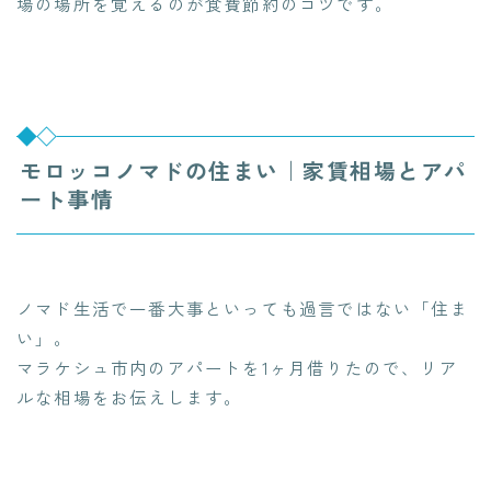
場の場所を覚えるのが食費節約のコツです。
モロッコノマドの住まい｜家賃相場とアパ
ート事情
ノマド生活で一番大事といっても過言ではない「住ま
い」。
マラケシュ市内のアパートを1ヶ月借りたので、リア
ルな相場をお伝えします。
今なら無料相談可能！
海外在住夫婦と"試住"計画しよう