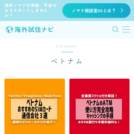
海外ノマドの準備、不安ゼ
ロでスタートしません
ノマド相談室60とは？
か？
MENU
HOME
CATEGORY
ベトナム
海外旅行
海外移住
海外ノマド
【公式】visapair