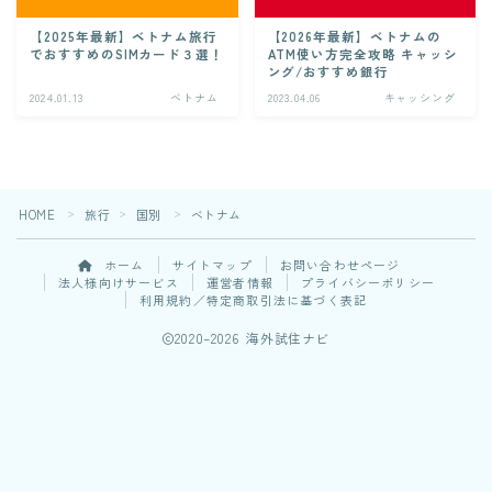
【2025年最新】ベトナム旅行
【2026年最新】ベトナムの
でおすすめのSIMカード３選！
ATM使い方完全攻略 キャッシ
ング/おすすめ銀行
2024.01.13
ベトナム
2023.04.06
キャッシング
HOME
旅行
国別
ベトナム
＞
＞
＞
ホーム
サイトマップ
お問い合わせページ
法人様向けサービス
運営者情報
プライバシーポリシー
利用規約／特定商取引法に基づく表記
2020–2026 海外試住ナビ
Follow Me
今なら無料相談可能！
海外在住夫婦と"試住"計画しよう