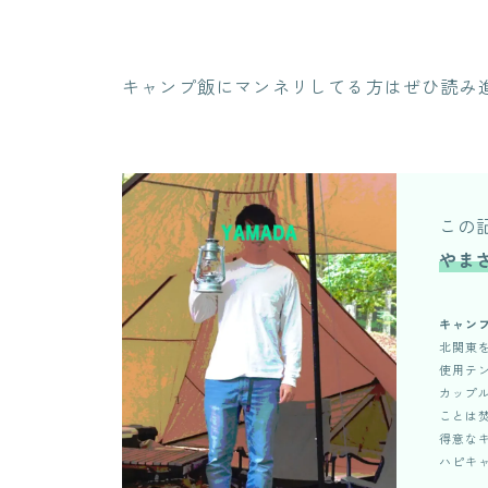
キャンプ飯にマンネリしてる方はぜひ読み
この
やま
キャン
北関東
使用テン
カップ
ことは
得意な
ハピキ