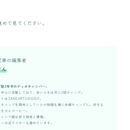
進めて見てください。
記事の編集者
さん
プ歴2年半のデュオキャンパー。
を中心に活動しており、多いときは月に3回キャンプ。
トはZANEARTSのGIGI1。
ルキャンプを趣味としていたが結婚を機に夫婦キャンプに。好きな
焚き火とコーヒー。
キャンプ飯は炭火焼鳥と燻製。
ャン公式ライターも務めています。