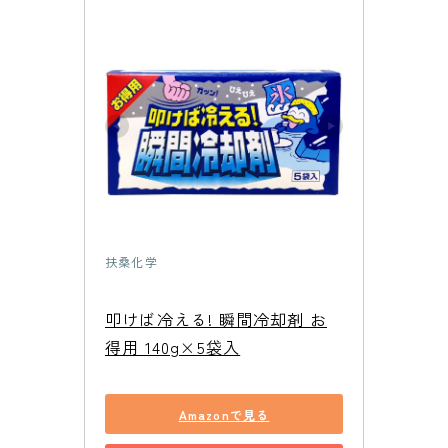
扶桑化学
叩けば冷える! 瞬間冷却剤 お
得用 140g×5袋入
Amazonで見る