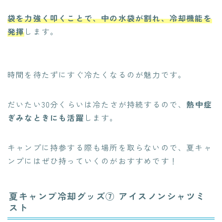
袋を力強く叩くことで、中の水袋が割れ、冷却機能を
発揮
します。
時間を待たずにすぐ冷たくなるのが魅力です。
だいたい30分くらいは冷たさが持続するので、
熱中症
ぎみなときにも活躍
します。
キャンプに持参する際も場所を取らないので、夏キャ
ンプにはぜひ持っていくのがおすすめです！
夏キャンプ冷却グッズ⑦ アイスノンシャツミ
スト
今なら無料相談可能！
海外在住夫婦と"試住"計画しよう