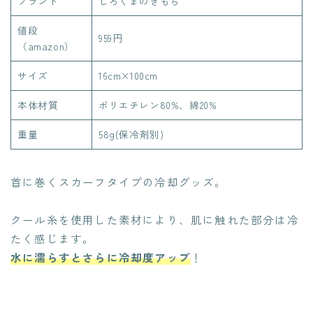
ブランド
しろくまのきもち
値段
959円
（amazon）
サイズ
16cm×100cm
本体材質
ポリエチレン80%、綿20%
重量
58g(保冷剤別)
首に巻くスカーフタイプの冷却グッズ。
クール糸を使用した素材により、肌に触れた部分は冷
たく感じます。
水に濡らすとさらに冷却度アップ
！