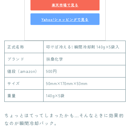
楽天市場で見る
Yahoo!ショッピングで見る
正式名称
叩けば冷える! 瞬間冷却剤 140g×5袋入
ブランド
扶桑化学
値段（amazon）
900円
サイズ
90mm×170mm×93mm
重量
140g×5袋
ちょっとほてってしまったかも…そんなときに効果的
なのが瞬間冷却パック。