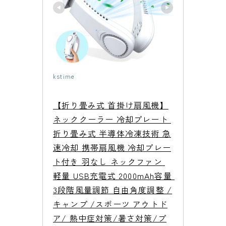
kstime
【折り畳み式 首掛け扇風機】
ネッククーラー 冷却プレート 
折り畳み式 半導体冷凍技術 急
速冷却 携帯扇風機 冷却プレー
ト付き 羽なし ネックファン 
軽量 USB充電式 2000mAh容量 
3段階風量調節 自由角度調整 /
キャンプ /スポーツ アウトド
ア/ 熱中症対策/暑さ対策/プ