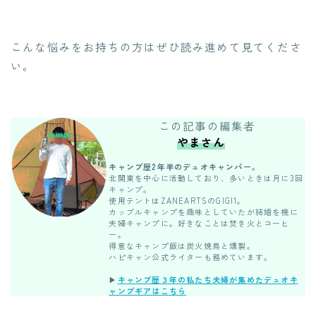
こんな悩みをお持ちの方はぜひ読み進めて見てくださ
い。
この記事の編集者
やまさん
キャンプ歴2年半のデュオキャンパー。
北関東を中心に活動しており、多いときは月に3回
キャンプ。
使用テントはZANEARTSのGIGI1。
カップルキャンプを趣味としていたが結婚を機に
夫婦キャンプに。好きなことは焚き火とコーヒ
ー。
得意なキャンプ飯は炭火焼鳥と燻製。
ハピキャン公式ライターも務めています。
▶︎
キャンプ歴３年の私たち夫婦が集めたデュオキ
ャンプギアはこちら