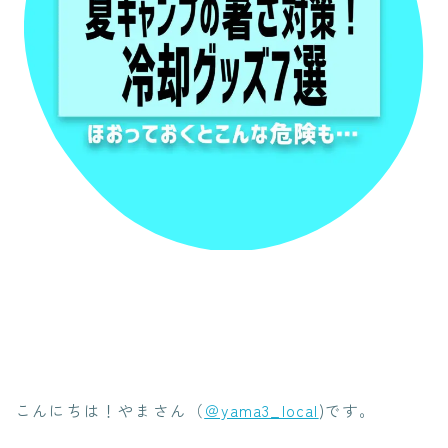
こんにちは！やまさん（
＠yama3_local
)です。