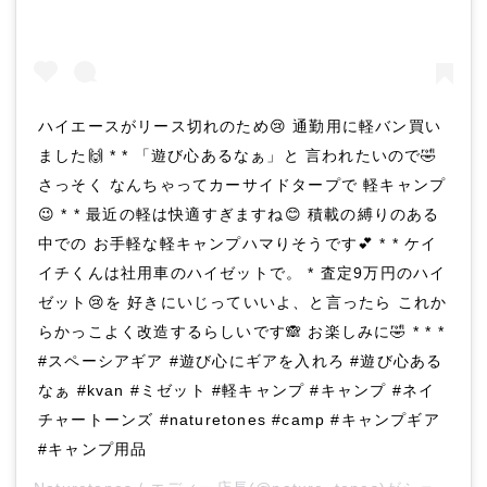
ハイエースがリース切れのため😢 通勤用に軽バン買い
ました🙌 * * 「遊び心あるなぁ」と 言われたいので🤣
さっそく なんちゃってカーサイドタープで 軽キャンプ
😉 * * 最近の軽は快適すぎますね😊 積載の縛りのある
中での お手軽な軽キャンプハマりそうです💕 * * ケイ
イチくんは社用車のハイゼットで。 * 査定9万円のハイ
ゼット😢を 好きにいじっていいよ、と言ったら これか
らかっこよく改造するらしいです🙈 お楽しみに🤣 * * *
#スペーシアギア #遊び心にギアを入れろ #遊び心ある
なぁ #kvan #ミゼット #軽キャンプ #キャンプ #ネイ
チャートーンズ #naturetones #camp #キャンプギア
#キャンプ用品