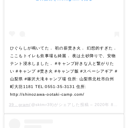
ひぐらしが鳴いてた． 初の薪焚き火． 幻想的すぎた．
ここもトイレも炊事場も綺麗． 夜は土砂降りで、安物
テント浸水しました． #キャンプ好きな人と繋がりた
い #キャンプ #焚き火 #キャンプ飯 #スペーシアギア #
山梨県 #篠沢大滝キャンプ場 住所: 山梨県北杜市白州
町大坊1181 TEL:0551-35-3131 住所:
http://shinozawa-ootaki-camp.com/
39．gram
(@sktmr39)がシェアした投稿 –
2020年 8月月20日午前9時03分PDT