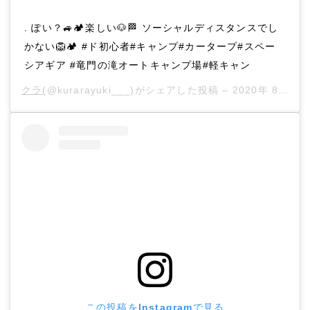
. ぽい？🚙🏕楽しい🐶🏁 ソーシャルディスタンスでし
かない🦁🏕 #ド初心者#キャンプ#カータープ#スペー
シアギア #竜門の滝オートキャンプ場#軽キャン
クラ
(@kurarayuki___)がシェアした投稿 –
2020年 8月月26日午前5時46分PDT
この投稿をInstagramで見る