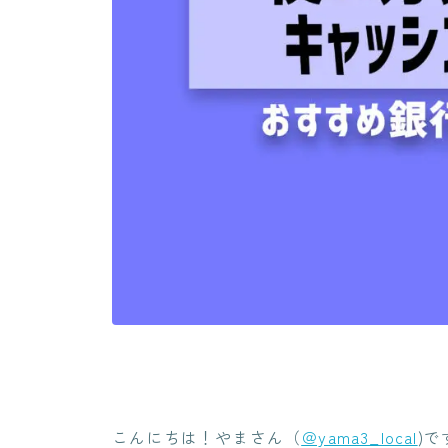
こんにちは！やまさん（
＠yama3_local
)で