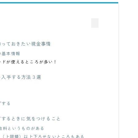
知っておきたい現金事情
の基本情報
ードが使えるところが多い！
を入手する方法３選
く
グする
グするときに気をつけること
手数料というものがある
ロ（上限額）以上下ろせないところもある