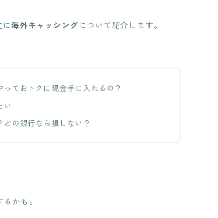
主に
海外キャッシング
について紹介します。
やっておトクに現金手に入れるの？
たい
？どの銀行なら損しない？
するかも。