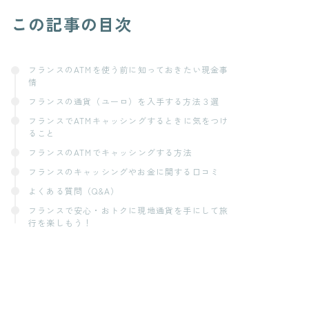
この記事の目次
フランスのATMを使う前に知っておきたい現金事
情
フランスの通貨（ユーロ）を入手する方法３選
フランスでATMキャッシングするときに気をつけ
ること
フランスのATMでキャッシングする方法
フランスのキャッシングやお金に関する口コミ
よくある質問（Q&A）
フランスで安心・おトクに現地通貨を手にして旅
行を楽しもう！