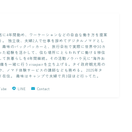
店に4年間勤め、ワーケーションなどの自由な働き方を提案
う。 独立後、夫婦2人で仕事を辞めてデジタルノマドとし
。趣味のバックパッカーと、旅行会社で実際に世界中30カ
った経験を活かして、住む場所にとらわれずに働ける移住
して旅暮らしを4年間継続。その活動ノウハウ元に"海外お
備を一緒に行うvisapairを立ち上げる。タイ政府観光局の
や、ノマド体験サービスの講師なども務める。 2025年タ
イ在住。 趣味はキャンプで夫婦で月3回ほど行ってた。
Tube
LINE
Contact