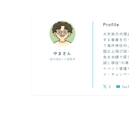
Profile
大手旅行代理
する事業を行
て海外移住中
国以上飛び回
やまさん
先を夫婦で探
海外試住ナビ編集長
試し移住"の準
イベント登壇
イ・チェンマ
X
You