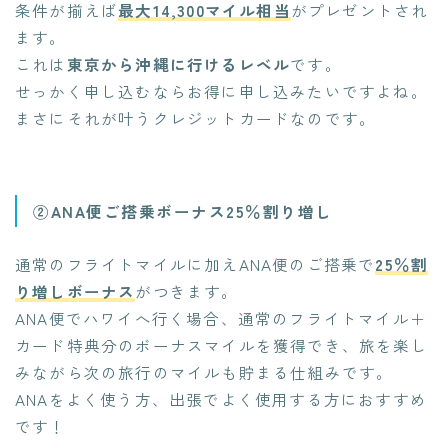
条件が揃えば
最大14,300マイル相当
がプレゼントされ
ます。
これは
東京から沖縄に行けるレベル
です。
せっかく申し込むならお得に申し込みたいですよね。
まさにそれが叶うクレジットカードなのです。
②ANA便ご搭乗ボーナス25％割り増し
通常のフライトマイルに加えANA便のご搭乗で
25％割
り増しボーナス
がつきます。
ANA便でハワイへ行く場合、通常のフライトマイル＋
カード特典分のボーナスマイルを獲得でき、旅を楽し
みながら次の旅行のマイルも貯まる仕組みです。
ANAをよく使う方、出張でよく使用する方におすすめ
です！