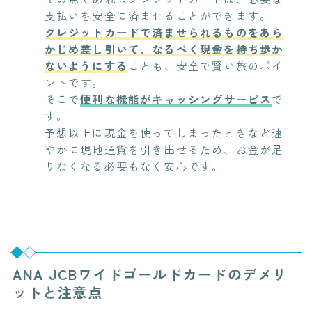
支払いを安全に済ませることができます。
クレジットカードで済ませられるものをあら
かじめ差し引いて、なるべく現金を持ち歩か
ないようにする
ことも、安全で賢い旅のポイ
ントです。
そこで
便利な機能がキャッシングサービス
で
す。
予想以上に現金を使ってしまったときなど速
やかに現地通貨を引き出せるため、お金が足
りなくなる必要もなく安心です。
ANA JCBワイドゴールドカードのデメリ
ットと注意点
今なら無料相談可能！
海外在住夫婦と"試住"計画しよう