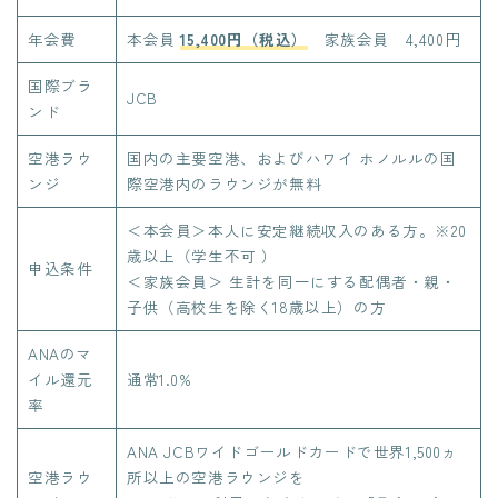
年会費
本会員
15,400円（税込
）
家族会員 4,400円
国際ブラ
JCB
ンド
空港ラウ
国内の主要空港、およびハワイ ホノルルの国
ンジ
際空港内のラウンジが無料
＜本会員＞本人に安定継続収入のある方。※20
歳以上（学生不可 ）
申込条件
＜家族会員＞ 生計を同一にする配偶者・親・
子供（高校生を除く18歳以上）の方
ANAのマ
イル還元
通常1.0%
率
ANA JCBワイドゴールドカードで世界1,500ヵ
空港ラウ
所以上の空港ラウンジを