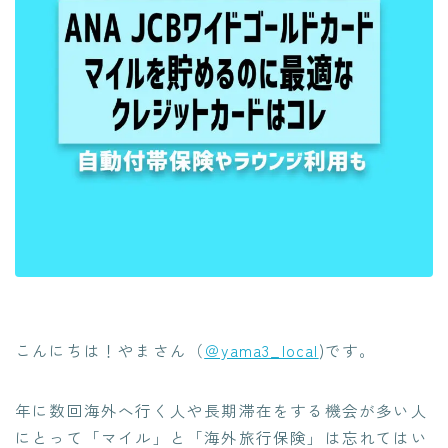
こんにちは！やまさん（
＠yama3_local
)です。
年に数回海外へ行く人や長期滞在をする機会が多い人
にとって「マイル」と「海外旅行保険」は忘れてはい