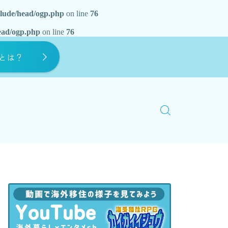
clude/head/ogp.php
on line
76
ead/ogp.php
on line
76
0とは？